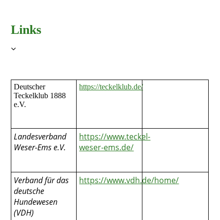
Links
Deutscher
https://teckelklub.de/
Teckelklub 1888
e.V.
Landesverband
https://www.teckel-
Weser-Ems e.V.
weser-ems.de/
Verband für das
https://www.vdh.de/home/
deutsche
Hundewesen
(VDH)